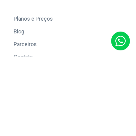
Mais
Planos e Preços
Blog
Parceiros
Contato
Sobre
Política de Privacidade
© Copyright 2026 Eleve CRM.