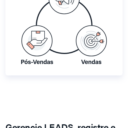
Gerencie LEADS, registre e