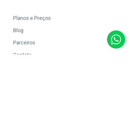
Mais
Planos e Preços
Blog
Parceiros
Contato
Sobre
Política de Privacidade
© Copyright 2026 Eleve CRM.