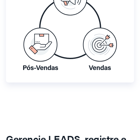
Gerencie LEADS, registre e