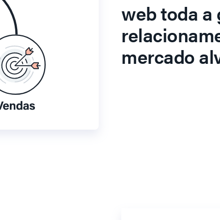
web toda a 
relacionam
mercado alv