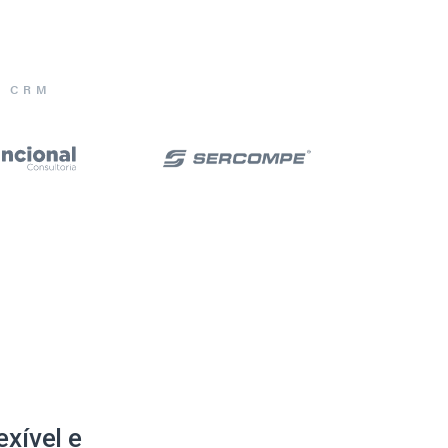
E CRM
xível e