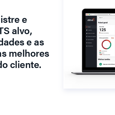
stre e
S alvo,
dades e as
as melhores
o cliente.