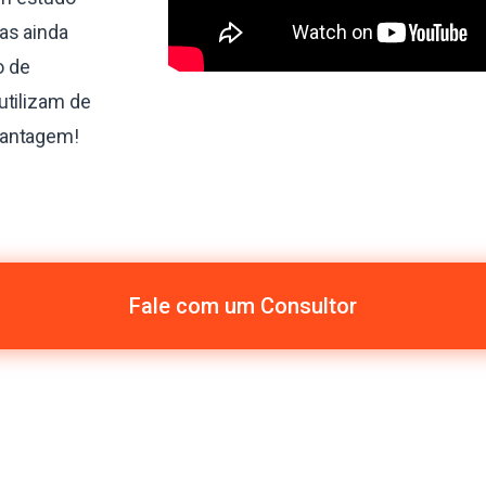
as ainda
o de
utilizam de
vantagem!
Fale com um Consultor