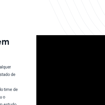
 em
alquer
estado de
do time de
u o
um estudo