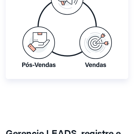
Gerencie LEADS, registre e