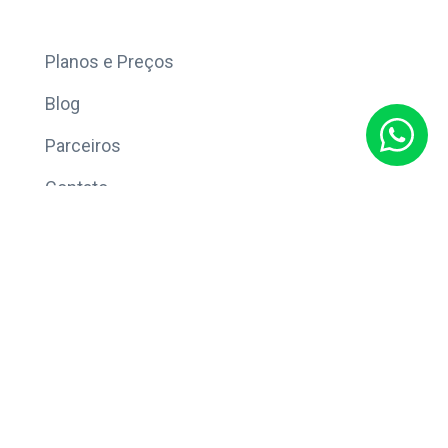
Mais
Planos e Preços
Blog
Parceiros
Contato
Sobre
Política de Privacidade
© Copyright 2026 Eleve CRM.