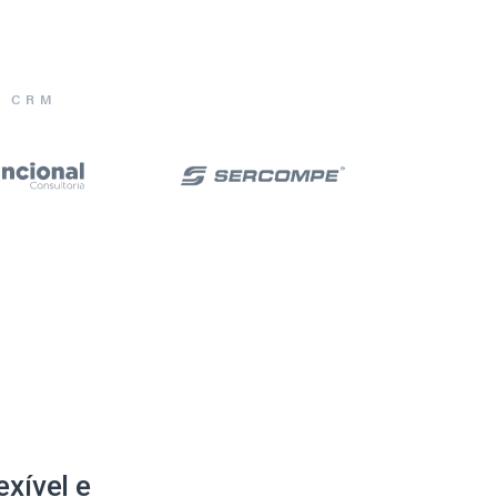
E CRM
xível e