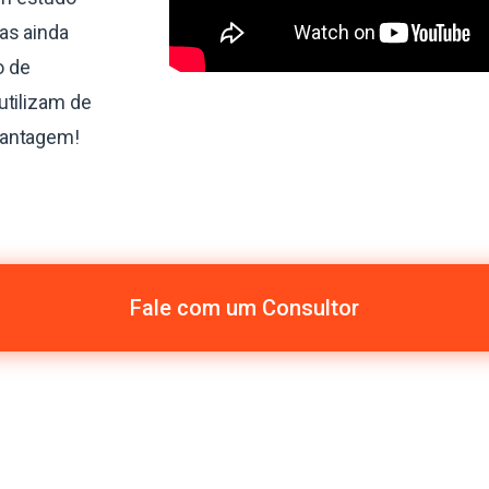
as ainda
o de
utilizam de
vantagem!
Fale com um Consultor