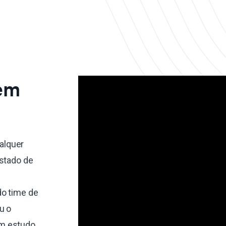
 em
alquer
estado de
do time de
u o
um estudo