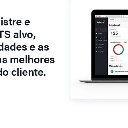
stre e
S alvo,
dades e as
as melhores
o cliente.