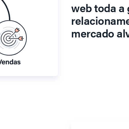
web toda a 
relacionam
mercado alv