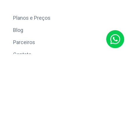
Mais
Planos e Preços
Blog
Parceiros
Contato
Sobre
Política de Privacidade
© Copyright 2026 Eleve CRM.