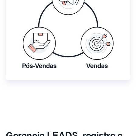
Gerencie LEADS, registre e