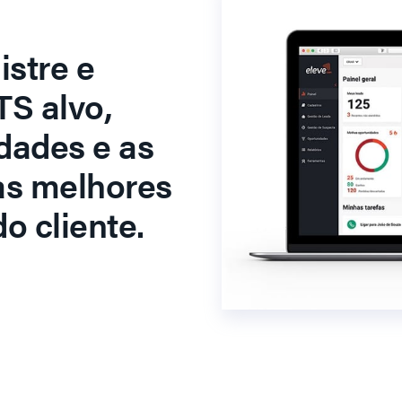
stre e
S alvo,
dades e as
as melhores
o cliente.