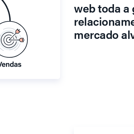
web toda a 
relacionam
mercado alv