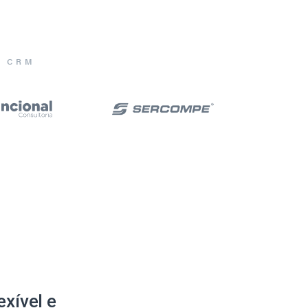
E CRM
xível e