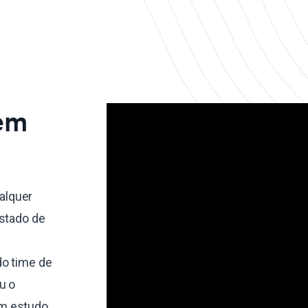
 em
alquer
estado de
do time de
u o
um estudo