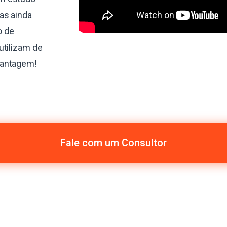
as ainda
o de
utilizam de
vantagem!
Fale com um Consultor