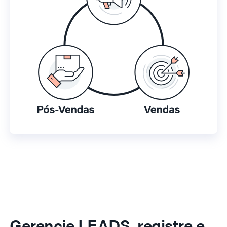
Gerencie LEADS, registre e