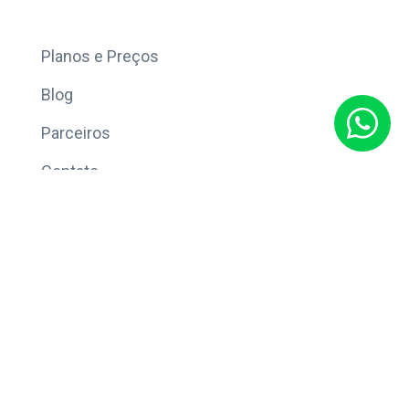
Mais
Planos e Preços
Blog
Parceiros
Contato
Sobre
Política de Privacidade
© Copyright 2026 Eleve CRM.