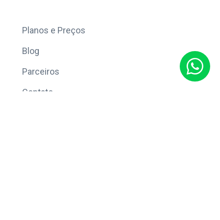
Mais
Planos e Preços
Blog
Parceiros
Contato
Sobre
Política de Privacidade
© Copyright 2026 Eleve CRM.