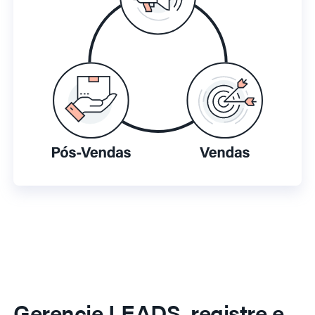
Gerencie LEADS, registre e