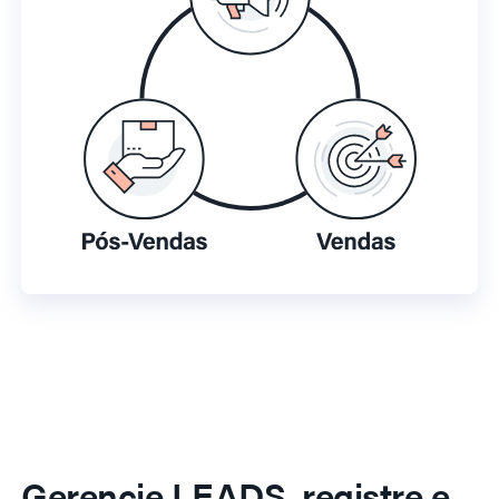
Gerencie LEADS, registre e