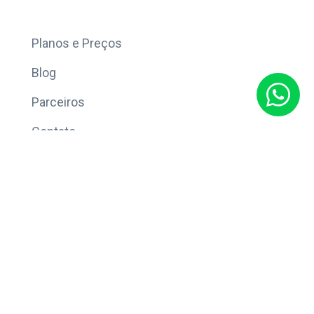
Mais
Planos e Preços
Blog
Parceiros
Contato
Sobre
Política de Privacidade
© Copyright 2026 Eleve CRM.