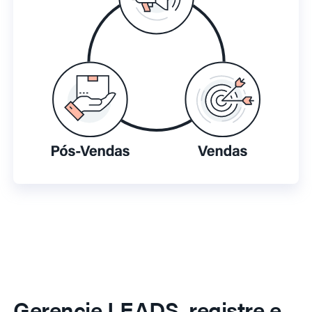
Gerencie LEADS, registre e