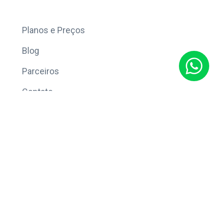
Mais
Planos e Preços
Blog
Parceiros
Contato
Sobre
Política de Privacidade
© Copyright 2026 Eleve CRM.