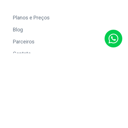
Mais
Planos e Preços
Blog
Parceiros
Contato
Sobre
Política de Privacidade
© Copyright 2026 Eleve CRM.