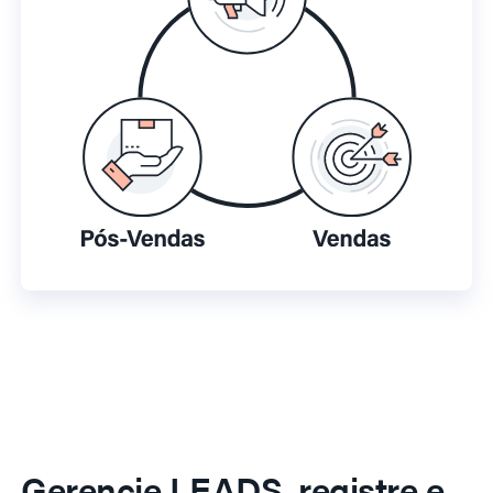
Gerencie LEADS, registre e