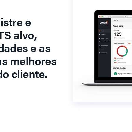
stre e
S alvo,
dades e as
as melhores
o cliente.