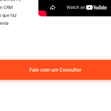
um CRM
o que faz
menta
Fale com um Consultor