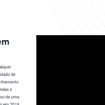
 em
alquer
estado de
linhamento
endas e
sso de uma
do em 2019,