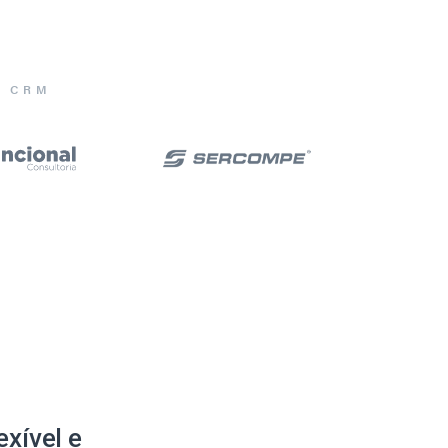
E CRM
xível e