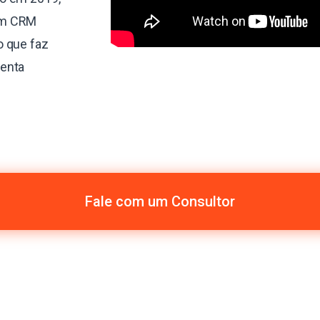
um CRM
o que faz
menta
Fale com um Consultor