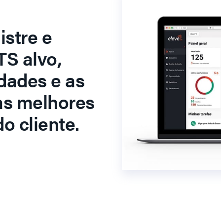
stre e
S alvo,
dades e as
as melhores
o cliente.