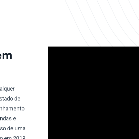
 em
alquer
estado de
linhamento
endas e
sso de uma
do em 2019,