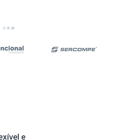
E CRM
xível e