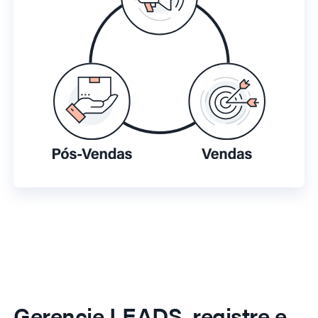
Gerencie LEADS, registre e