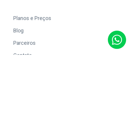
Mais
Planos e Preços
Blog
Parceiros
Contato
Sobre
Política de Privacidade
© Copyright 2026 Eleve CRM.