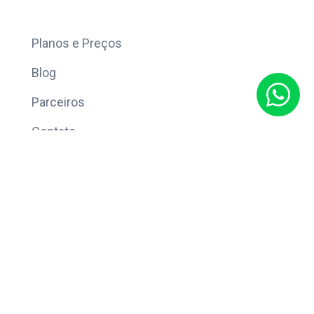
Mais
Planos e Preços
Blog
Parceiros
Contato
Sobre
Política de Privacidade
© Copyright 2026 Eleve CRM.