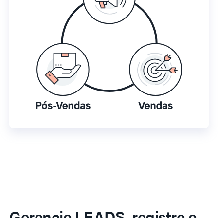
Gerencie LEADS, registre e