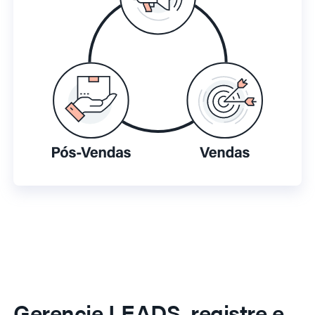
Gerencie LEADS, registre e