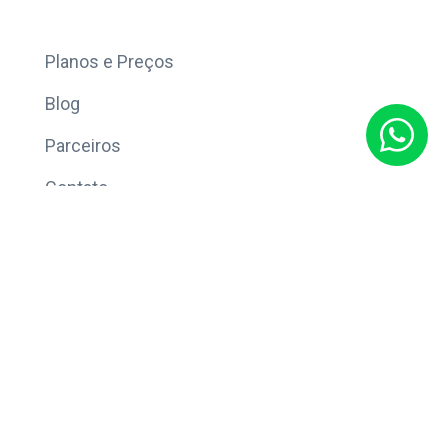
Mais
Planos e Preços
Blog
Parceiros
Contato
Sobre
Política de Privacidade
© Copyright 2026 Eleve CRM.