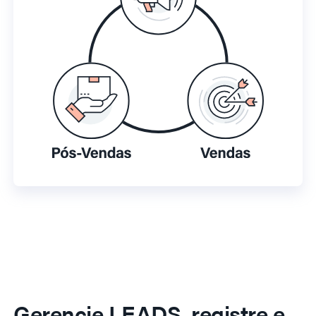
Gerencie LEADS, registre e