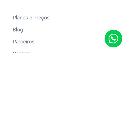
Mais
Planos e Preços
Blog
Parceiros
Contato
Sobre
Política de Privacidade
© Copyright 2026 Eleve CRM.