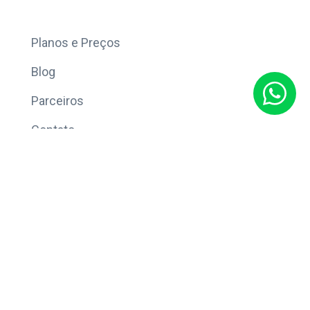
Mais
Planos e Preços
Blog
Parceiros
Contato
Sobre
Política de Privacidade
© Copyright 2026 Eleve CRM.