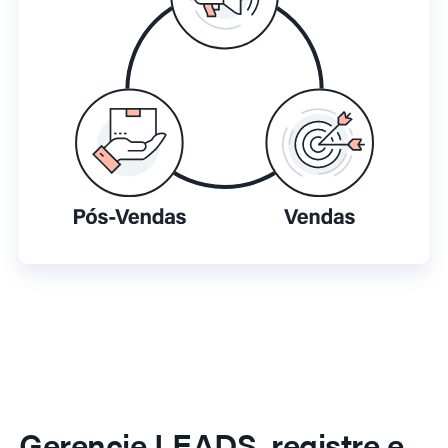
Gerencie LEADS, registre e