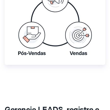
Gerencie LEADS, registre e