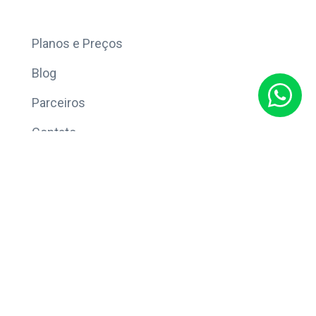
Mais
Planos e Preços
Blog
Parceiros
Contato
Sobre
Política de Privacidade
© Copyright 2026 Eleve CRM.