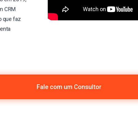
um CRM
o que faz
menta
Fale com um Consultor