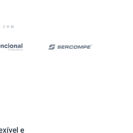
E CRM
xível e