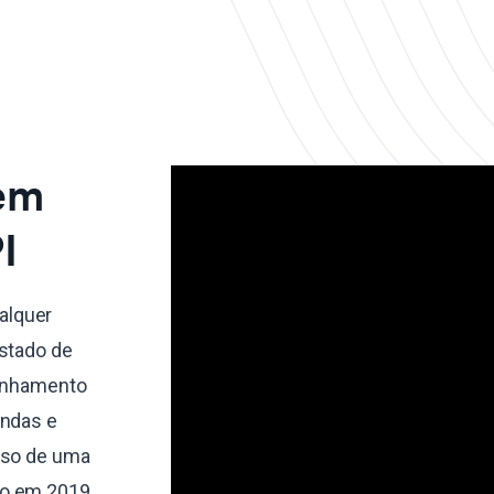
 em
I
alquer
estado de
linhamento
endas e
sso de uma
do em 2019,