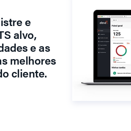
stre e
S alvo,
dades e as
as melhores
o cliente.