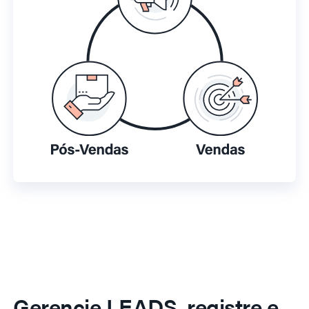
Gerencie LEADS, registre e