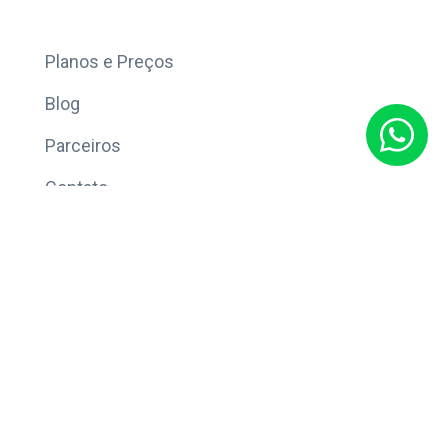
Mais
Planos e Preços
Blog
Parceiros
Contato
Sobre
Política de Privacidade
© Copyright 2026 Eleve CRM.