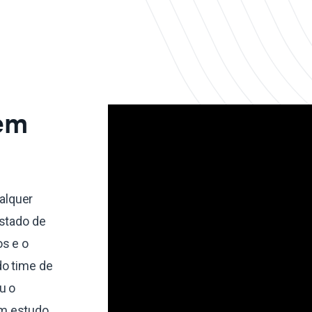
 em
alquer
estado de
s e o
do time de
u o
um estudo