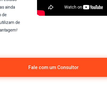
as ainda
o de
utilizam de
vantagem!
Fale com um Consultor