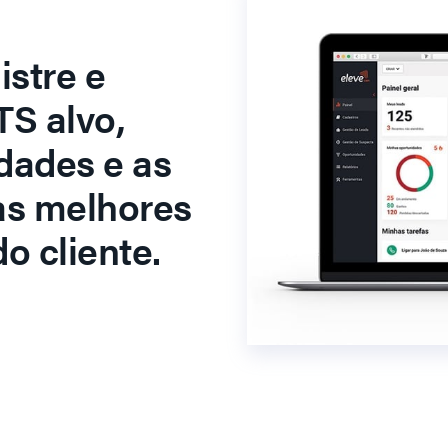
stre e
S alvo,
dades e as
as melhores
o cliente.