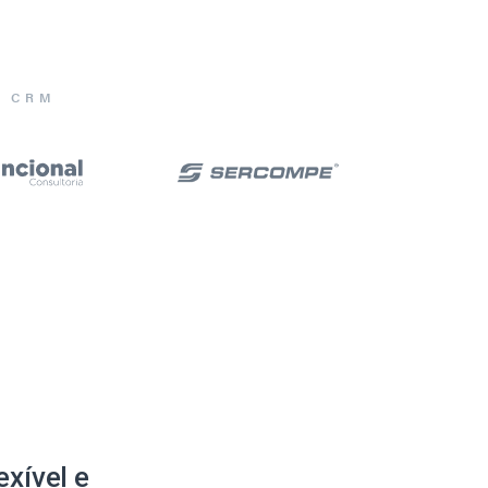
E CRM
xível e