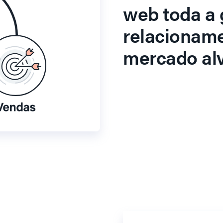
web toda a 
relacionam
mercado alv