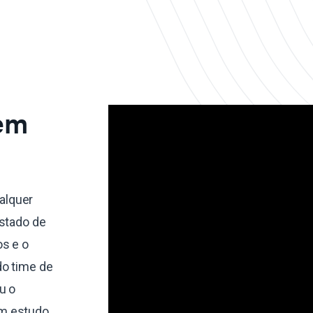
 em
alquer
estado de
s e o
do time de
u o
um estudo