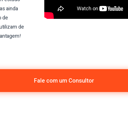
as ainda
o de
utilizam de
vantagem!
Fale com um Consultor