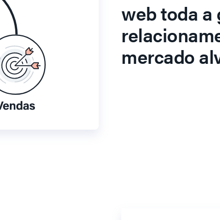
web toda a 
relacionam
mercado alv