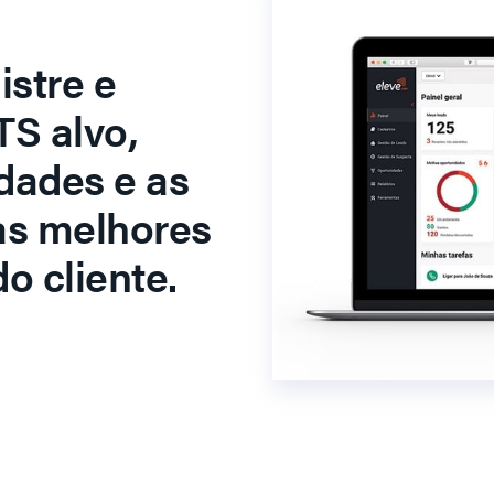
stre e
S alvo,
dades e as
as melhores
o cliente.