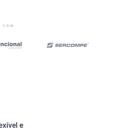
E CRM
xível e