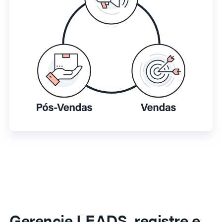
Gerencie LEADS, registre e