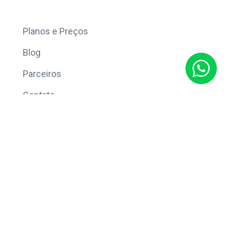
Mais
Planos e Preços
Blog
Parceiros
Contato
Sobre
Política de Privacidade
© Copyright 2026 Eleve CRM.