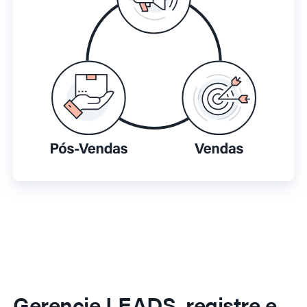
Gerencie LEADS, registre e