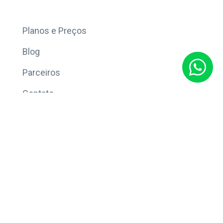
Mais
Planos e Preços
Blog
Parceiros
Contato
Sobre
Política de Privacidade
© Copyright 2026 Eleve CRM.