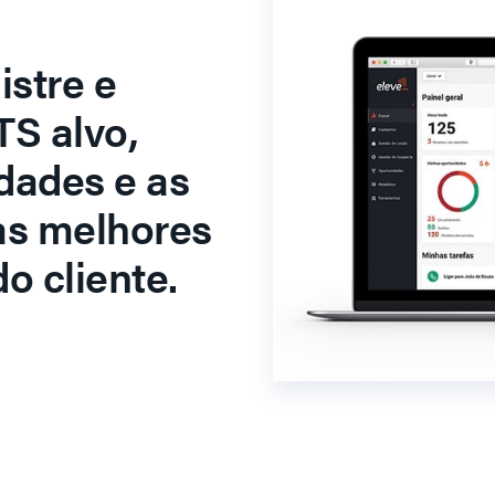
stre e
S alvo,
dades e as
as melhores
o cliente.