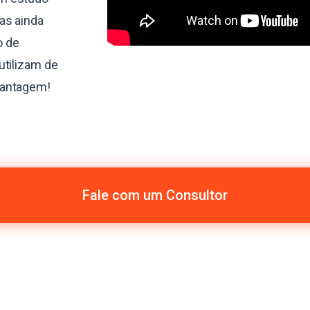
as ainda
o de
utilizam de
vantagem!
Fale com um Consultor