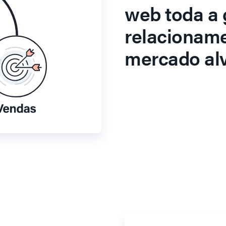
web toda a 
relacionam
mercado alv