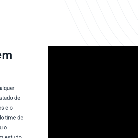
 em
alquer
estado de
s e o
do time de
u o
um estudo