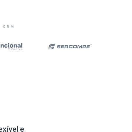
E CRM
xível e