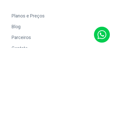
Mais
Planos e Preços
Blog
Parceiros
Contato
Sobre
Política de Privacidade
© Copyright 2026 Eleve CRM.