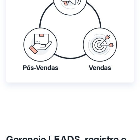
Gerencie LEADS, registre e