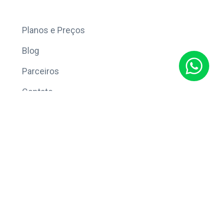
Mais
Planos e Preços
Blog
Parceiros
Contato
Sobre
Política de Privacidade
© Copyright 2026 Eleve CRM.