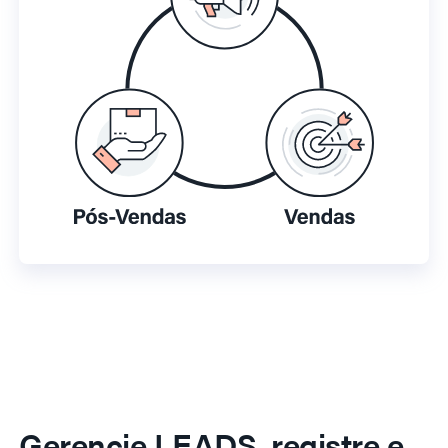
Gerencie LEADS, registre e