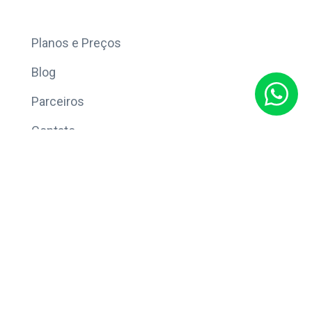
Mais
Planos e Preços
Blog
Parceiros
Contato
Sobre
Política de Privacidade
© Copyright 2026 Eleve CRM.