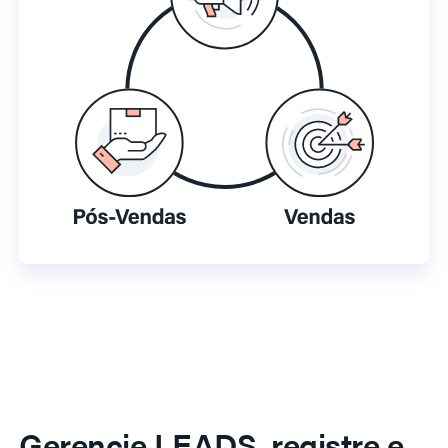
Gerencie LEADS, registre e