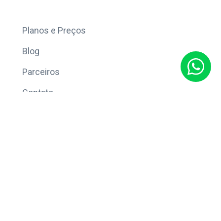
Mais
Planos e Preços
Blog
Parceiros
Contato
Sobre
Política de Privacidade
© Copyright 2026 Eleve CRM.