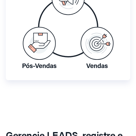
Gerencie LEADS, registre e