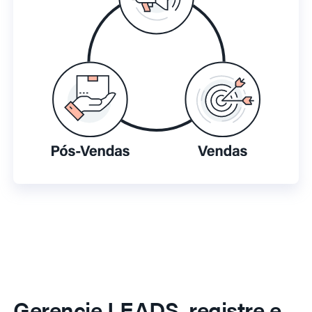
Gerencie LEADS, registre e