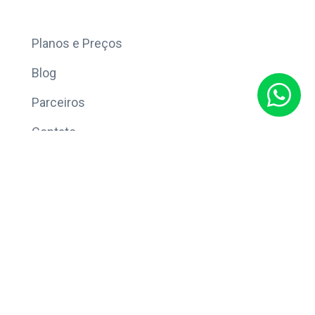
Mais
Planos e Preços
Blog
Parceiros
Contato
Sobre
Política de Privacidade
© Copyright 2026 Eleve CRM.