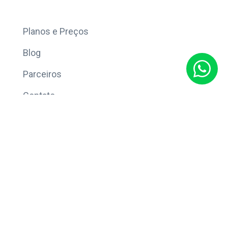
Mais
Planos e Preços
Blog
Parceiros
Contato
Sobre
Política de Privacidade
© Copyright 2026 Eleve CRM.