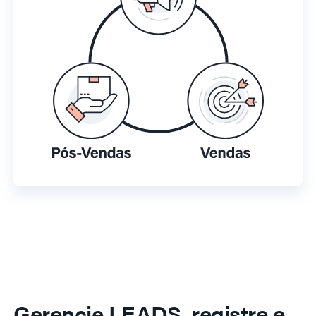
Gerencie LEADS, registre e