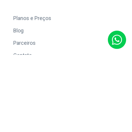
Mais
Planos e Preços
Blog
Parceiros
Contato
Sobre
Política de Privacidade
© Copyright 2026 Eleve CRM.