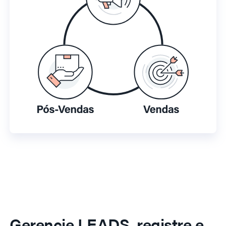
Gerencie LEADS, registre e