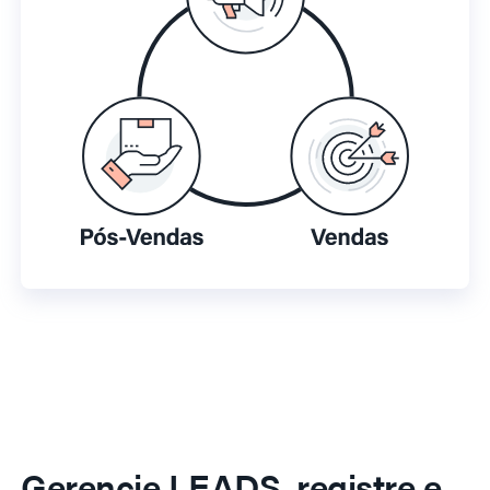
Gerencie LEADS, registre e