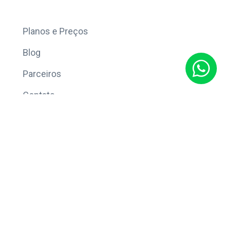
Mais
Planos e Preços
Blog
Parceiros
Contato
Sobre
Política de Privacidade
© Copyright 2026 Eleve CRM.