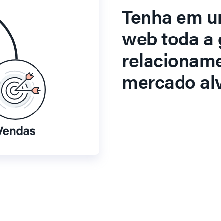
Tenha em u
web toda a 
relacionam
mercado alv