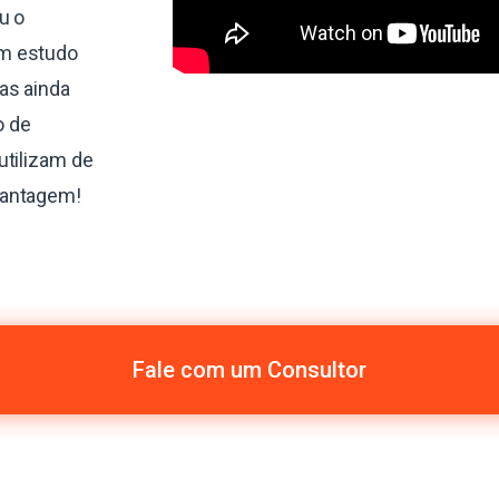
u o
um estudo
as ainda
o de
utilizam de
vantagem!
Fale com um Consultor