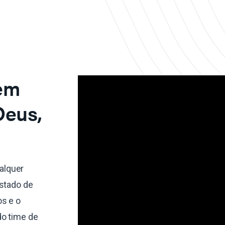
 em
Deus,
alquer
estado de
s e o
do time de