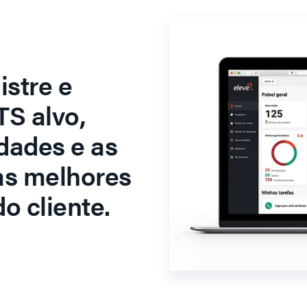
stre e
S alvo,
dades e as
as melhores
o cliente.