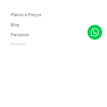
Mais
Planos e Preços
Blog
Parceiros
Contato
Sobre
Política de Privacidade
© Copyright 2026 Eleve CRM.