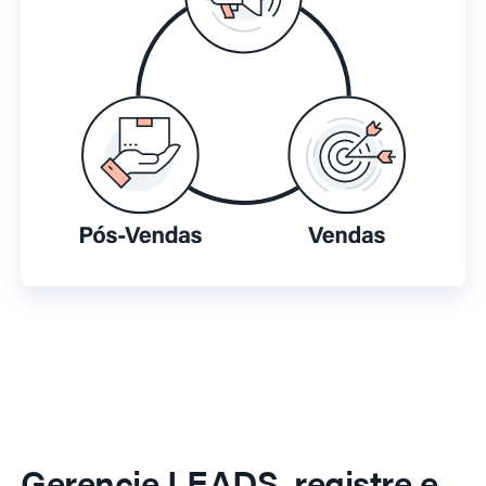
Gerencie LEADS, registre e