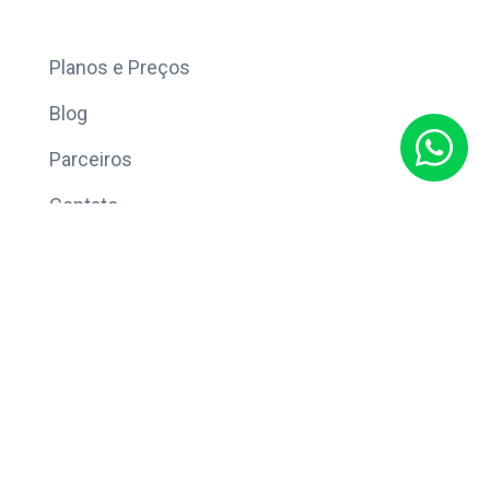
Mais
Planos e Preços
Blog
Parceiros
Contato
Sobre
Política de Privacidade
© Copyright 2026 Eleve CRM.