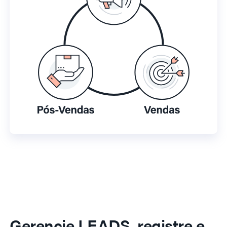
Gerencie LEADS, registre e