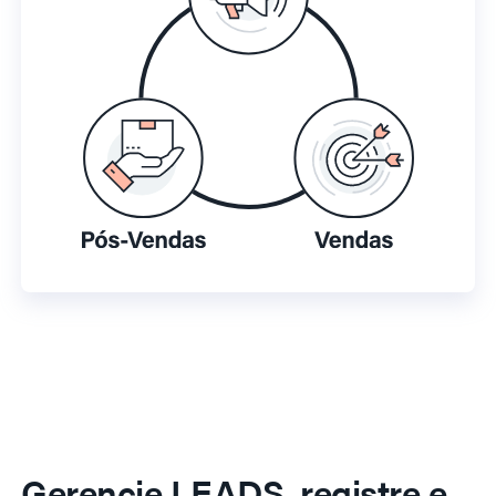
Gerencie LEADS, registre e