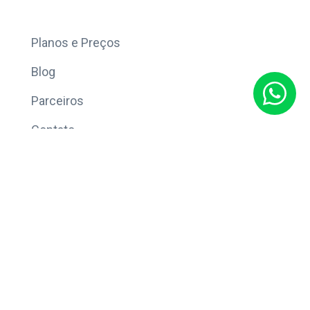
Mais
Planos e Preços
Blog
Parceiros
Contato
Sobre
Política de Privacidade
© Copyright 2026 Eleve CRM.