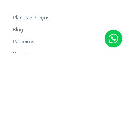
Mais
Planos e Preços
Blog
Parceiros
Contato
Sobre
Política de Privacidade
© Copyright 2026 Eleve CRM.