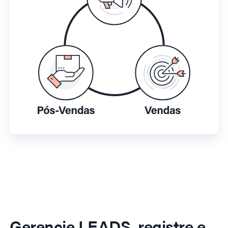
Gerencie LEADS, registre e