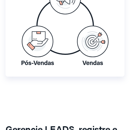
Gerencie LEADS, registre e