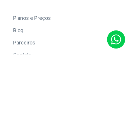
Mais
Planos e Preços
Blog
Parceiros
Contato
Sobre
Política de Privacidade
© Copyright 2026 Eleve CRM.