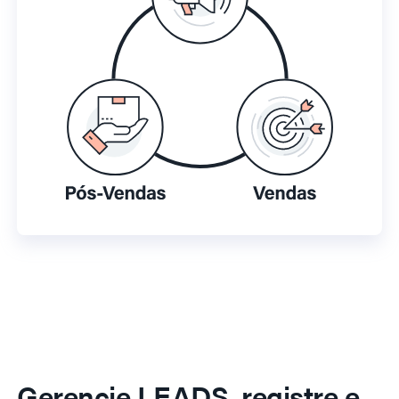
Gerencie LEADS, registre e