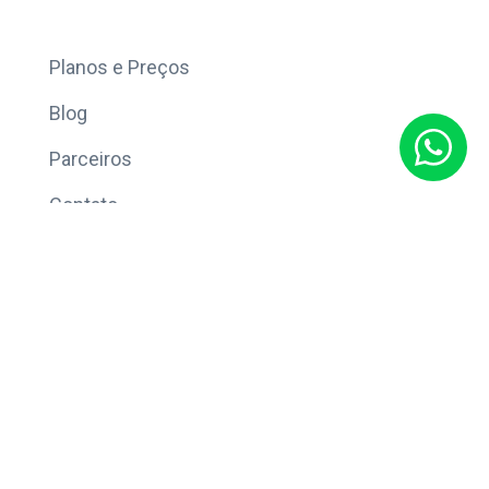
Mais
Planos e Preços
Blog
Parceiros
Contato
Sobre
Política de Privacidade
© Copyright 2026 Eleve CRM.