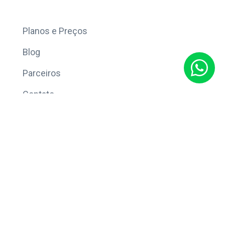
Mais
Planos e Preços
Blog
Parceiros
Contato
Sobre
Política de Privacidade
© Copyright 2026 Eleve CRM.