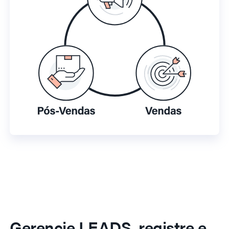
Gerencie LEADS, registre e