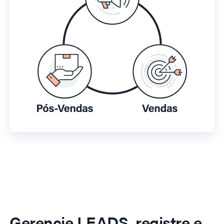
Gerencie LEADS, registre e