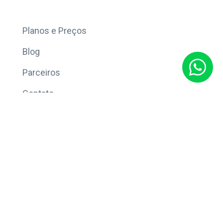
Mais
Planos e Preços
Blog
Parceiros
Contato
Sobre
Política de Privacidade
© Copyright 2026 Eleve CRM.