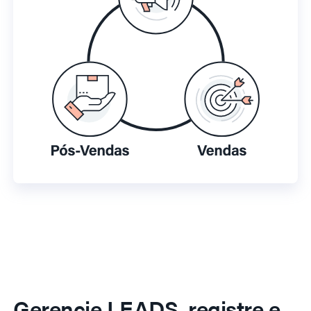
Gerencie LEADS, registre e