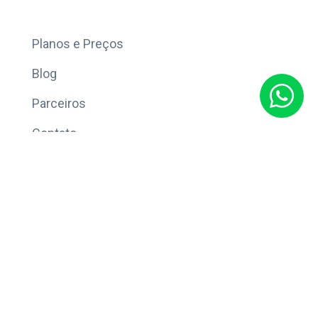
Mais
Planos e Preços
Blog
Parceiros
Contato
Sobre
Política de Privacidade
© Copyright 2026 Eleve CRM.