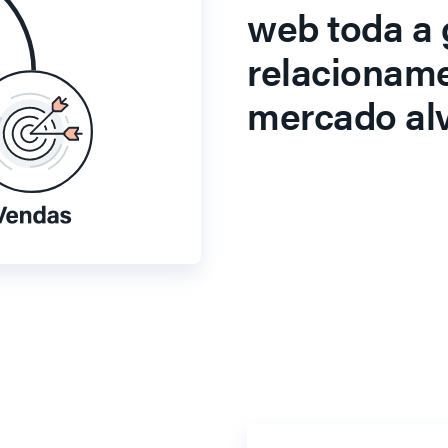
web toda a 
relacionam
mercado alv