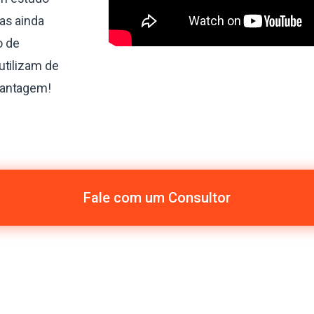
as ainda
o de
utilizam de
vantagem!
Fale com um Consultor