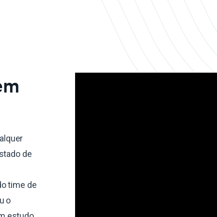
 em
alquer
estado de
do time de
u o
um estudo