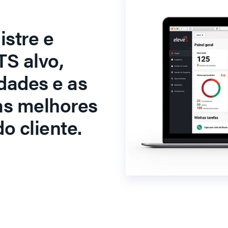
stre e
S alvo,
dades e as
as melhores
o cliente.