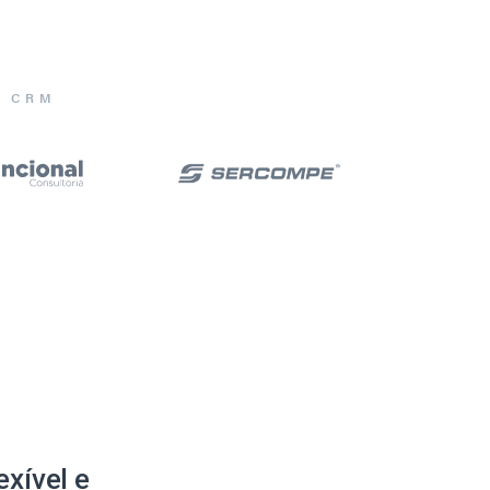
E CRM
xível e