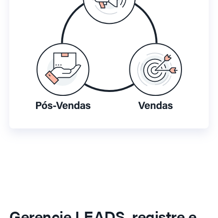
Gerencie LEADS, registre e