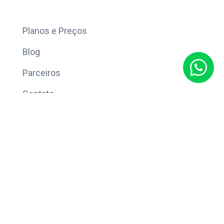
Mais
Planos e Preços
Blog
Parceiros
Contato
Sobre
Política de Privacidade
© Copyright 2026 Eleve CRM.