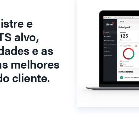
stre e
S alvo,
dades e as
as melhores
o cliente.