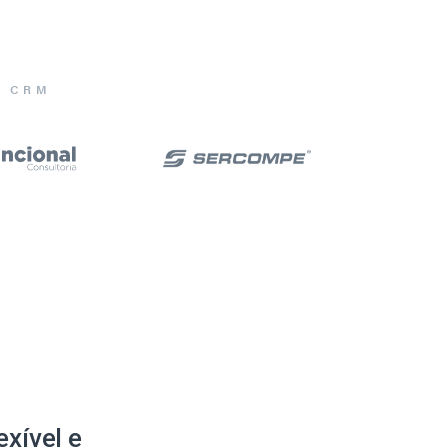
E CRM
xível e