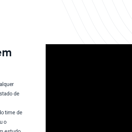
 em
alquer
estado de
do time de
u o
um estudo