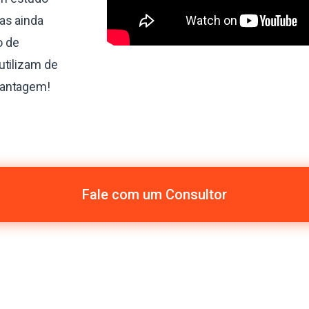
as ainda
o de
utilizam de
vantagem!
Fale com um Consultor