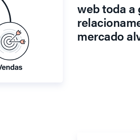
web toda a 
relacionam
mercado alv