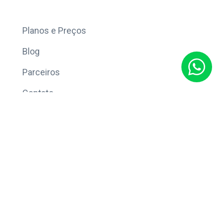
Mais
Planos e Preços
Blog
Parceiros
Contato
Sobre
Política de Privacidade
© Copyright 2026 Eleve CRM.