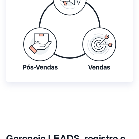
Gerencie LEADS, registre e