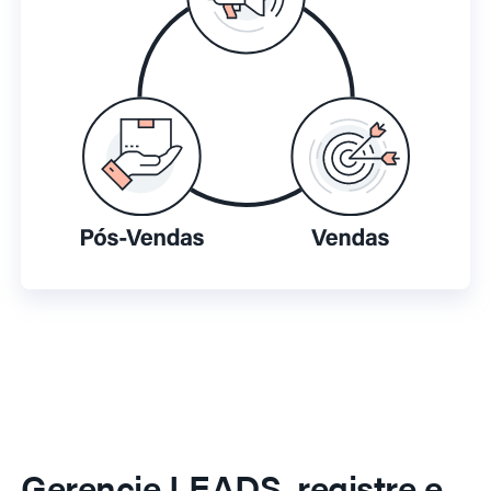
Gerencie LEADS, registre e