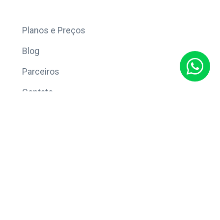
Mais
Planos e Preços
Blog
Parceiros
Contato
Sobre
Política de Privacidade
© Copyright 2026 Eleve CRM.